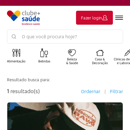
Fazer login
Beleza
Casa &
Clínicas de
Alimentação
Bebidas
& Saúde
Decoração
e Labora
Resultado busca para:
1
resultado(s)
Ordernar
|
Filtrar