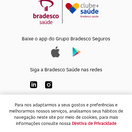
Baixe o app do Grupo Bradesco Seguros
Siga a Bradesco Saúde nas redes
Para nos adaptarmos a seus gostos e preferências e
Para nos adaptarmos a seus gostos e preferências e
Bradesco Saúde S/A
melhorarmos nossos serviços, analisamos seus hábitos de
melhorarmos nossos serviços, analisamos seus hábitos de
CNPJ:
92.693.118/0001-60
navegação neste site por meio de cookies, para mais
navegação neste site por meio de cookies, para mais
Endereço:
Av. Rio de Janeiro, 555 - Caju - Rio de
informações consulte nossa
informações consulte nossa
Diretiva de Privacidade
Diretiva de Privacidade
Janeiro - Rio de Janeiro - CEP: 20.931-675