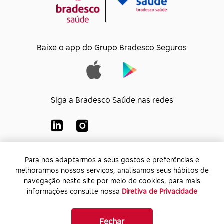
Baixe o app do Grupo Bradesco Seguros
Siga a Bradesco Saúde nas redes
Para nos adaptarmos a seus gostos e preferências e
Para nos adaptarmos a seus gostos e preferências e
Bradesco Saúde S/A
melhorarmos nossos serviços, analisamos seus hábitos de
melhorarmos nossos serviços, analisamos seus hábitos de
CNPJ:
92.693.118/0001-60
navegação neste site por meio de cookies, para mais
navegação neste site por meio de cookies, para mais
Endereço:
Av. Rio de Janeiro, 555 - Caju - Rio de
informações consulte nossa
informações consulte nossa
Diretiva de Privacidade
Diretiva de Privacidade
Janeiro - Rio de Janeiro - CEP: 20.931-675
Fechar
Fechar