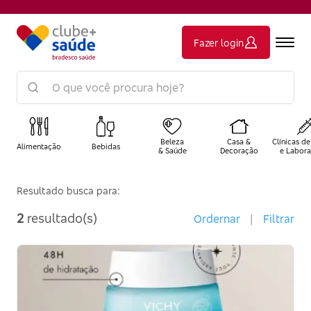
Fazer login
Beleza
Casa &
Clínicas de
Alimentação
Bebidas
& Saúde
Decoração
e Labora
Resultado busca para:
2
resultado(s)
Ordernar
|
Filtrar