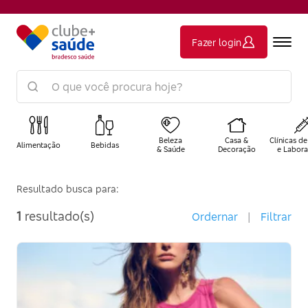
Fazer login
Beleza
Casa &
Clínicas de
Alimentação
Bebidas
& Saúde
Decoração
e Labora
Resultado busca para:
1
resultado(s)
Ordernar
|
Filtrar