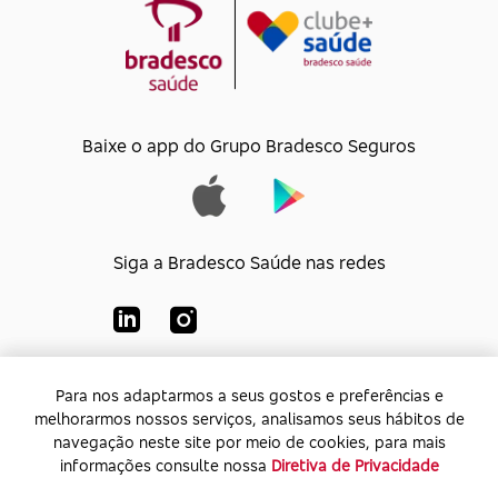
Baixe o app do Grupo Bradesco Seguros
Siga a Bradesco Saúde nas redes
Para nos adaptarmos a seus gostos e preferências e
Para nos adaptarmos a seus gostos e preferências e
Bradesco Saúde S/A
melhorarmos nossos serviços, analisamos seus hábitos de
melhorarmos nossos serviços, analisamos seus hábitos de
CNPJ:
92.693.118/0001-60
navegação neste site por meio de cookies, para mais
navegação neste site por meio de cookies, para mais
Endereço:
Av. Rio de Janeiro, 555 - Caju - Rio de
informações consulte nossa
informações consulte nossa
Diretiva de Privacidade
Diretiva de Privacidade
Janeiro - Rio de Janeiro - CEP: 20.931-675