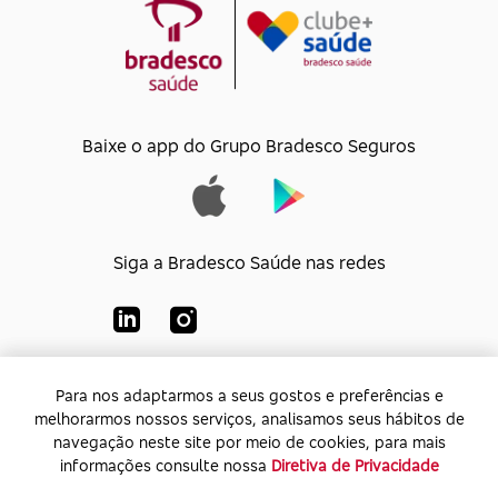
Baixe o app do Grupo Bradesco Seguros
Siga a Bradesco Saúde nas redes
Para nos adaptarmos a seus gostos e preferências e
Para nos adaptarmos a seus gostos e preferências e
Bradesco Saúde S/A
melhorarmos nossos serviços, analisamos seus hábitos de
melhorarmos nossos serviços, analisamos seus hábitos de
CNPJ:
92.693.118/0001-60
navegação neste site por meio de cookies, para mais
navegação neste site por meio de cookies, para mais
Endereço:
Av. Rio de Janeiro, 555 - Caju - Rio de
informações consulte nossa
informações consulte nossa
Diretiva de Privacidade
Diretiva de Privacidade
Janeiro - Rio de Janeiro - CEP: 20.931-675