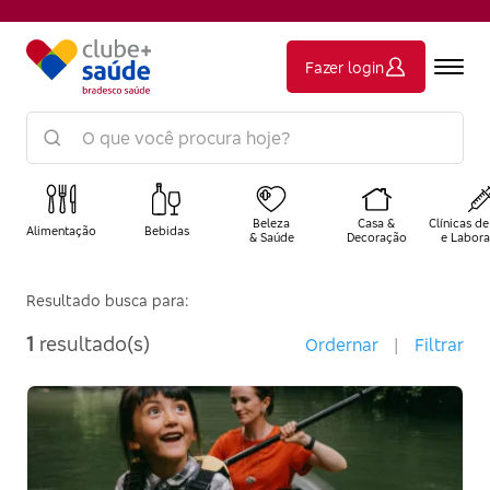
Fazer login
Beleza
Casa &
Clínicas de
Alimentação
Bebidas
& Saúde
Decoração
e Labora
Resultado busca para:
1
resultado(s)
Ordernar
|
Filtrar