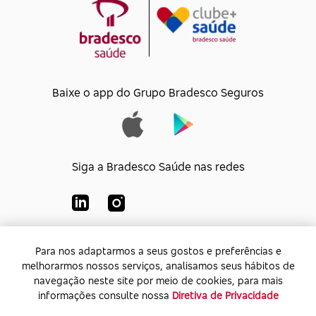
Baixe o app do Grupo Bradesco Seguros
Siga a Bradesco Saúde nas redes
Para nos adaptarmos a seus gostos e preferências e
Para nos adaptarmos a seus gostos e preferências e
Bradesco Saúde S/A
melhorarmos nossos serviços, analisamos seus hábitos de
melhorarmos nossos serviços, analisamos seus hábitos de
CNPJ:
92.693.118/0001-60
navegação neste site por meio de cookies, para mais
navegação neste site por meio de cookies, para mais
Endereço:
Av. Rio de Janeiro, 555 - Caju - Rio de
informações consulte nossa
informações consulte nossa
Diretiva de Privacidade
Diretiva de Privacidade
Janeiro - Rio de Janeiro - CEP: 20.931-675