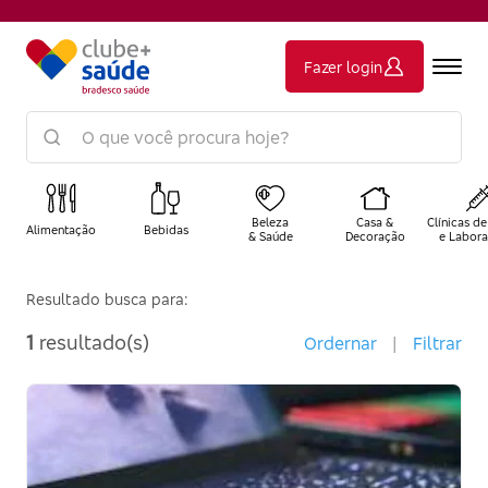
Fazer login
Beleza
Casa &
Clínicas de
Alimentação
Bebidas
& Saúde
Decoração
e Labora
Resultado busca para:
1
resultado(s)
Ordernar
|
Filtrar