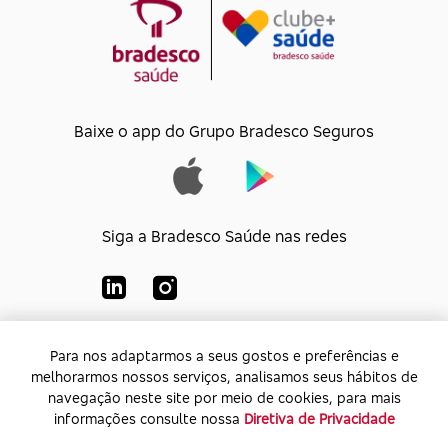
Baixe o app do Grupo Bradesco Seguros
Siga a Bradesco Saúde nas redes
Para nos adaptarmos a seus gostos e preferências e
Para nos adaptarmos a seus gostos e preferências e
Bradesco Saúde S/A
melhorarmos nossos serviços, analisamos seus hábitos de
melhorarmos nossos serviços, analisamos seus hábitos de
CNPJ:
92.693.118/0001-60
navegação neste site por meio de cookies, para mais
navegação neste site por meio de cookies, para mais
Endereço:
Av. Rio de Janeiro, 555 - Caju - Rio de
informações consulte nossa
informações consulte nossa
Diretiva de Privacidade
Diretiva de Privacidade
Janeiro - Rio de Janeiro - CEP: 20.931-675