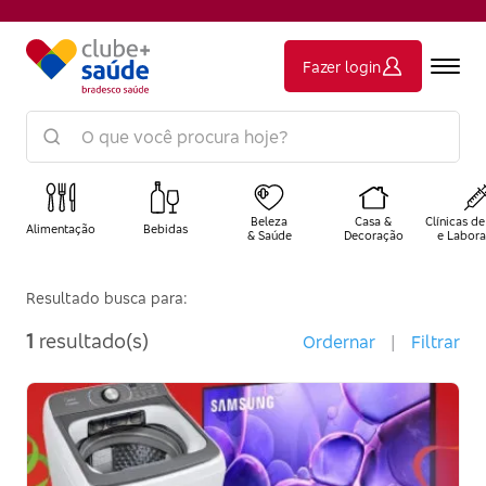
Fazer login
Beleza
Casa &
Clínicas de
Alimentação
Bebidas
& Saúde
Decoração
e Labora
Resultado busca para:
1
resultado(s)
Ordernar
|
Filtrar