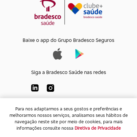
Baixe o app do Grupo Bradesco Seguros
Siga a Bradesco Saúde nas redes
Para nos adaptarmos a seus gostos e preferências e
Para nos adaptarmos a seus gostos e preferências e
Bradesco Saúde S/A
melhorarmos nossos serviços, analisamos seus hábitos de
melhorarmos nossos serviços, analisamos seus hábitos de
CNPJ:
92.693.118/0001-60
navegação neste site por meio de cookies, para mais
navegação neste site por meio de cookies, para mais
Endereço:
Av. Rio de Janeiro, 555 - Caju - Rio de
informações consulte nossa
informações consulte nossa
Diretiva de Privacidade
Diretiva de Privacidade
Janeiro - Rio de Janeiro - CEP: 20.931-675