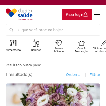
Fazer login
Beleza
Casa &
Clínicas de
Alimentação
Bebidas
& Saúde
Decoração
e Labora
Resultado busca para:
1
resultado(s)
Ordernar
|
Filtrar