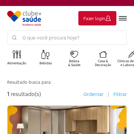
Fazer login
Beleza
Casa &
Clínicas de
Alimentação
Bebidas
& Saúde
Decoração
e Labora
Resultado busca para:
1
resultado(s)
Ordernar
|
Filtrar