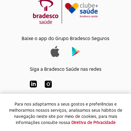
Baixe o app do Grupo Bradesco Seguros
Siga a Bradesco Saúde nas redes
Para nos adaptarmos a seus gostos e preferências e
Para nos adaptarmos a seus gostos e preferências e
Bradesco Saúde S/A
melhorarmos nossos serviços, analisamos seus hábitos de
melhorarmos nossos serviços, analisamos seus hábitos de
CNPJ:
92.693.118/0001-60
navegação neste site por meio de cookies, para mais
navegação neste site por meio de cookies, para mais
Endereço:
Av. Rio de Janeiro, 555 - Caju - Rio de
informações consulte nossa
informações consulte nossa
Diretiva de Privacidade
Diretiva de Privacidade
Janeiro - Rio de Janeiro - CEP: 20.931-675