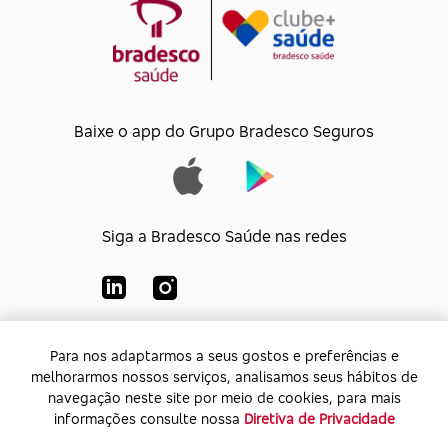
Baixe o app do Grupo Bradesco Seguros
Siga a Bradesco Saúde nas redes
Para nos adaptarmos a seus gostos e preferências e
Para nos adaptarmos a seus gostos e preferências e
Bradesco Saúde S/A
melhorarmos nossos serviços, analisamos seus hábitos de
melhorarmos nossos serviços, analisamos seus hábitos de
CNPJ:
92.693.118/0001-60
navegação neste site por meio de cookies, para mais
navegação neste site por meio de cookies, para mais
Endereço:
Av. Rio de Janeiro, 555 - Caju - Rio de
informações consulte nossa
informações consulte nossa
Diretiva de Privacidade
Diretiva de Privacidade
Janeiro - Rio de Janeiro - CEP: 20.931-675