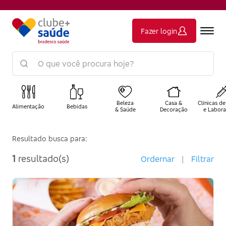
Fazer login
Beleza
Casa &
Clínicas de
Alimentação
Bebidas
& Saúde
Decoração
e Labora
Resultado busca para:
1
resultado(s)
Ordernar
|
Filtrar