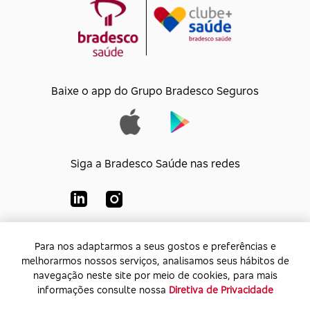
Baixe o app do Grupo Bradesco Seguros
Siga a Bradesco Saúde nas redes
Para nos adaptarmos a seus gostos e preferências e
Para nos adaptarmos a seus gostos e preferências e
Bradesco Saúde S/A
melhorarmos nossos serviços, analisamos seus hábitos de
melhorarmos nossos serviços, analisamos seus hábitos de
CNPJ:
92.693.118/0001-60
navegação neste site por meio de cookies, para mais
navegação neste site por meio de cookies, para mais
Endereço:
Av. Rio de Janeiro, 555 - Caju - Rio de
informações consulte nossa
informações consulte nossa
Diretiva de Privacidade
Diretiva de Privacidade
Janeiro - Rio de Janeiro - CEP: 20.931-675