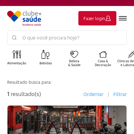
Fazer login
Beleza
Casa &
Clínicas de
Alimentação
Bebidas
& Saúde
Decoração
e Labora
Resultado busca para:
1
resultado(s)
Ordernar
|
Filtrar