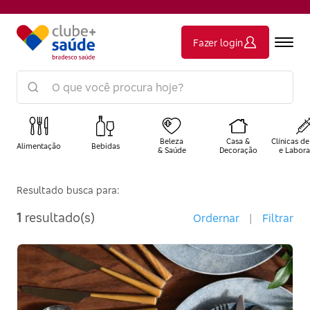
Fazer login
Beleza
Casa &
Clínicas de
Alimentação
Bebidas
& Saúde
Decoração
e Labora
Resultado busca para:
1
resultado(s)
Ordernar
|
Filtrar