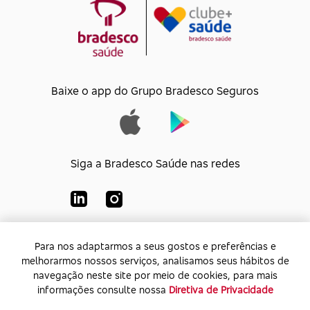
Baixe o app do Grupo Bradesco Seguros
Siga a Bradesco Saúde nas redes
Para nos adaptarmos a seus gostos e preferências e
Para nos adaptarmos a seus gostos e preferências e
Bradesco Saúde S/A
melhorarmos nossos serviços, analisamos seus hábitos de
melhorarmos nossos serviços, analisamos seus hábitos de
CNPJ:
92.693.118/0001-60
navegação neste site por meio de cookies, para mais
navegação neste site por meio de cookies, para mais
Endereço:
Av. Rio de Janeiro, 555 - Caju - Rio de
informações consulte nossa
informações consulte nossa
Diretiva de Privacidade
Diretiva de Privacidade
Janeiro - Rio de Janeiro - CEP: 20.931-675