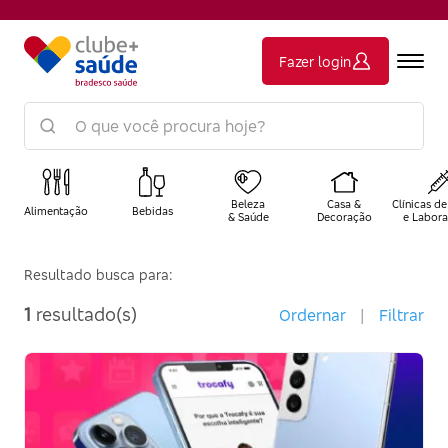
Fazer login
Beleza
Casa &
Clínicas de
Alimentação
Bebidas
& Saúde
Decoração
e Labora
Resultado busca para:
1
resultado(s)
Ordernar
|
Filtrar