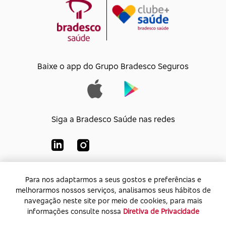
Baixe o app do Grupo Bradesco Seguros
Siga a Bradesco Saúde nas redes
Para nos adaptarmos a seus gostos e preferências e
Para nos adaptarmos a seus gostos e preferências e
Bradesco Saúde S/A
melhorarmos nossos serviços, analisamos seus hábitos de
melhorarmos nossos serviços, analisamos seus hábitos de
CNPJ:
92.693.118/0001-60
navegação neste site por meio de cookies, para mais
navegação neste site por meio de cookies, para mais
Endereço:
Av. Rio de Janeiro, 555 - Caju - Rio de
informações consulte nossa
informações consulte nossa
Diretiva de Privacidade
Diretiva de Privacidade
Janeiro - Rio de Janeiro - CEP: 20.931-675