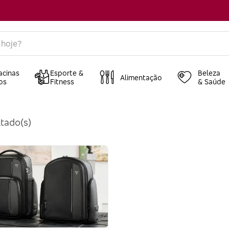
acinas
Esporte &
Beleza
Alimentação
os
Fitness
& Saúde
tado(s)