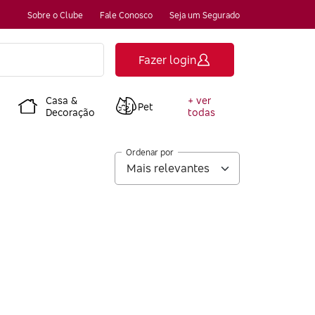
Sobre o Clube
Fale Conosco
Seja um Segurado
Fazer login
Casa &
+ ver
Pet
Decoração
todas
Ordenar por