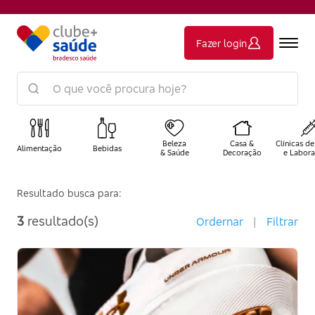
Fazer login
Beleza
Casa &
Clínicas de
Alimentação
Bebidas
& Saúde
Decoração
e Labora
Resultado busca para:
3
resultado(s)
Ordernar
|
Filtrar