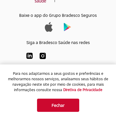
Baixe o app do Grupo Bradesco Seguros
Siga a Bradesco Saúde nas redes
Para nos adaptarmos a seus gostos e preferências e
Para nos adaptarmos a seus gostos e preferências e
Bradesco Saúde S/A
melhorarmos nossos serviços, analisamos seus hábitos de
melhorarmos nossos serviços, analisamos seus hábitos de
CNPJ:
92.693.118/0001-60
navegação neste site por meio de cookies, para mais
navegação neste site por meio de cookies, para mais
Endereço:
Av. Rio de Janeiro, 555 - Caju - Rio de
informações consulte nossa
informações consulte nossa
Diretiva de Privacidade
Diretiva de Privacidade
Janeiro - Rio de Janeiro - CEP: 20.931-675
Fechar
Fechar
Bradesco Seguros 2026. Todos os direitos reservados.