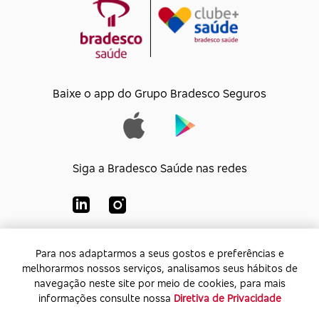
Baixe o app do Grupo Bradesco Seguros
Siga a Bradesco Saúde nas redes
Para nos adaptarmos a seus gostos e preferências e
Para nos adaptarmos a seus gostos e preferências e
Bradesco Saúde S/A
melhorarmos nossos serviços, analisamos seus hábitos de
melhorarmos nossos serviços, analisamos seus hábitos de
CNPJ:
92.693.118/0001-60
navegação neste site por meio de cookies, para mais
navegação neste site por meio de cookies, para mais
Endereço:
Av. Rio de Janeiro, 555 - Caju - Rio de
informações consulte nossa
informações consulte nossa
Diretiva de Privacidade
Diretiva de Privacidade
Janeiro - Rio de Janeiro - CEP: 20.931-675