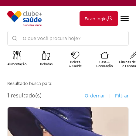
Fazer login
Beleza
Casa &
Clínicas de
Alimentação
Bebidas
& Saúde
Decoração
e Labora
Resultado busca para:
1
resultado(s)
Ordernar
|
Filtrar