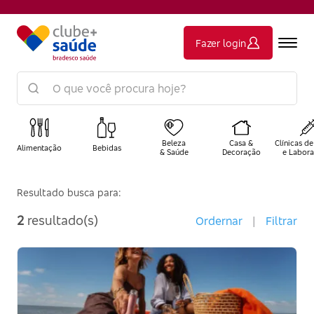
Fazer login
Beleza
Casa &
Clínicas de
Alimentação
Bebidas
& Saúde
Decoração
e Labora
Resultado busca para:
2
resultado(s)
Ordernar
|
Filtrar