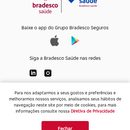
Baixe o app do Grupo Bradesco Seguros
Siga a Bradesco Saúde nas redes
Para nos adaptarmos a seus gostos e preferências e
Para nos adaptarmos a seus gostos e preferências e
Bradesco Saúde S/A
melhorarmos nossos serviços, analisamos seus hábitos de
melhorarmos nossos serviços, analisamos seus hábitos de
CNPJ:
92.693.118/0001-60
navegação neste site por meio de cookies, para mais
navegação neste site por meio de cookies, para mais
Endereço:
Av. Rio de Janeiro, 555 - Caju - Rio de
informações consulte nossa
informações consulte nossa
Diretiva de Privacidade
Diretiva de Privacidade
Janeiro - Rio de Janeiro - CEP: 20.931-675
Fechar
Fechar