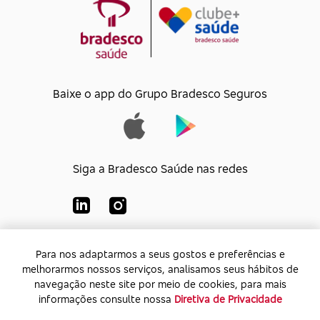
Baixe o app do Grupo Bradesco Seguros
Siga a Bradesco Saúde nas redes
Para nos adaptarmos a seus gostos e preferências e
Para nos adaptarmos a seus gostos e preferências e
Bradesco Saúde S/A
melhorarmos nossos serviços, analisamos seus hábitos de
melhorarmos nossos serviços, analisamos seus hábitos de
CNPJ:
92.693.118/0001-60
navegação neste site por meio de cookies, para mais
navegação neste site por meio de cookies, para mais
Endereço:
Av. Rio de Janeiro, 555 - Caju - Rio de
informações consulte nossa
informações consulte nossa
Diretiva de Privacidade
Diretiva de Privacidade
Janeiro - Rio de Janeiro - CEP: 20.931-675