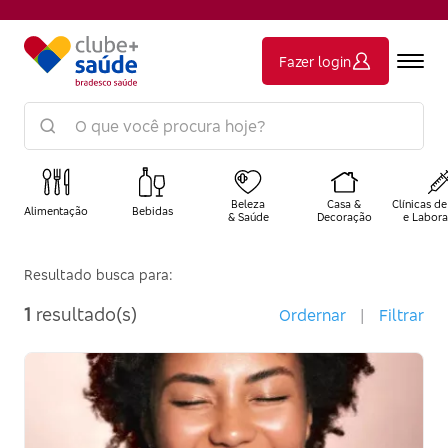
Fazer login
Beleza
Casa &
Clínicas de
Alimentação
Bebidas
& Saúde
Decoração
e Labora
Resultado busca para:
1
resultado(s)
Ordernar
|
Filtrar