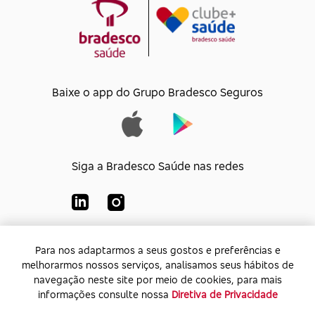
Baixe o app do Grupo Bradesco Seguros
Siga a Bradesco Saúde nas redes
Para nos adaptarmos a seus gostos e preferências e
Para nos adaptarmos a seus gostos e preferências e
Bradesco Saúde S/A
melhorarmos nossos serviços, analisamos seus hábitos de
melhorarmos nossos serviços, analisamos seus hábitos de
CNPJ:
92.693.118/0001-60
navegação neste site por meio de cookies, para mais
navegação neste site por meio de cookies, para mais
Endereço:
Av. Rio de Janeiro, 555 - Caju - Rio de
informações consulte nossa
informações consulte nossa
Diretiva de Privacidade
Diretiva de Privacidade
Janeiro - Rio de Janeiro - CEP: 20.931-675