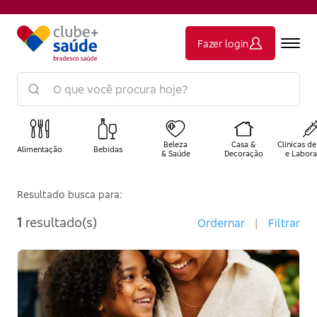
Fazer login
Beleza
Casa &
Clínicas de
Alimentação
Bebidas
& Saúde
Decoração
e Labora
Resultado busca para:
1
resultado(s)
Ordernar
|
Filtrar