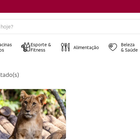
acinas
Esporte &
Beleza
Alimentação
os
Fitness
& Saúde
tado(s)