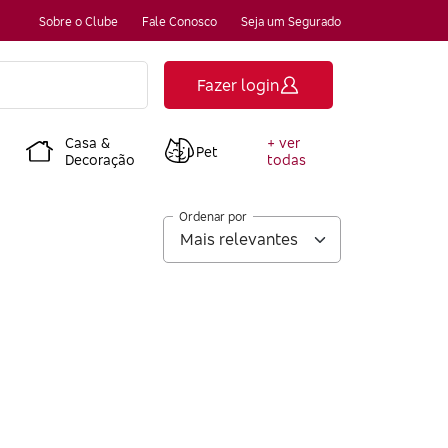
Sobre o Clube
Fale Conosco
Seja um Segurado
Fazer login
Casa &
+ ver
Pet
Decoração
todas
Ordenar por