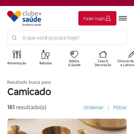
Fazer login
Beleza
Casa &
Clínicas de
Alimentação
Bebidas
& Saúde
Decoração
e Labora
Resultado busca para:
Camicado
161
resultado(s)
Ordernar
|
Filtrar