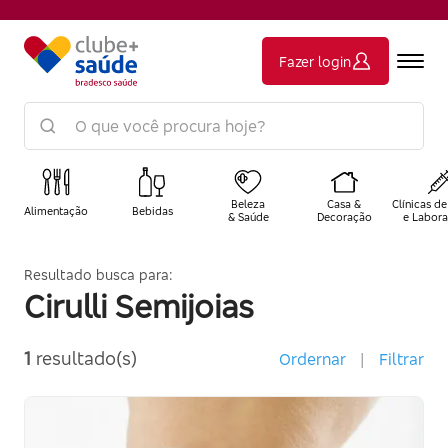
Fazer login
Beleza
Casa &
Clínicas de
Alimentação
Bebidas
& Saúde
Decoração
e Labora
Resultado busca para:
Cirulli Semijoias
1
resultado(s)
Ordernar
|
Filtrar