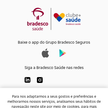
Baixe o app do Grupo Bradesco Seguros
Siga a Bradesco Saúde nas redes
Para nos adaptarmos a seus gostos e preferências e
Para nos adaptarmos a seus gostos e preferências e
Bradesco Saúde S/A
melhorarmos nossos serviços, analisamos seus hábitos de
melhorarmos nossos serviços, analisamos seus hábitos de
CNPJ:
92.693.118/0001-60
navegação neste site por meio de cookies, para mais
navegação neste site por meio de cookies, para mais