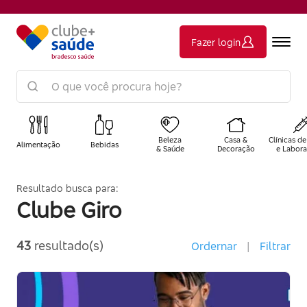
Fazer login
Beleza
Casa &
Clínicas de
Alimentação
Bebidas
& Saúde
Decoração
e Labora
Resultado busca para:
Clube Giro
43
resultado(s)
Ordernar
|
Filtrar