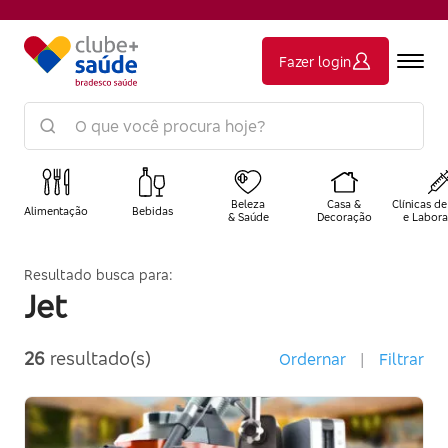
Fazer login
Beleza
Casa &
Clínicas de
Alimentação
Bebidas
& Saúde
Decoração
e Labora
Resultado busca para:
Jet
26
resultado(s)
Ordernar
|
Filtrar