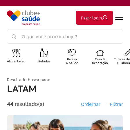
Fazer login
Beleza
Casa &
Clínicas de
Alimentação
Bebidas
& Saúde
Decoração
e Labora
Resultado busca para:
LATAM
44
resultado(s)
Ordernar
|
Filtrar