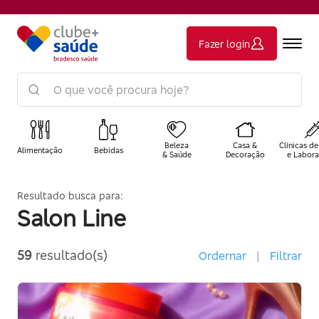
Fazer login
Beleza
Casa &
Clínicas de
Alimentação
Bebidas
& Saúde
Decoração
e Labora
Resultado busca para:
Salon Line
59
resultado(s)
Ordernar
|
Filtrar