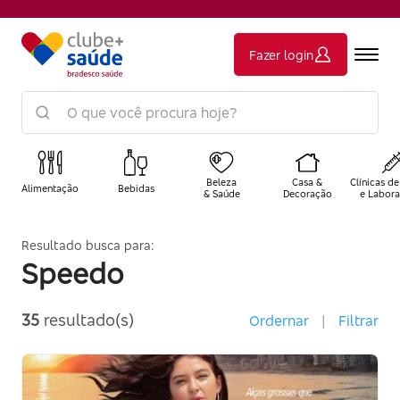
Fazer login
Beleza
Casa &
Clínicas de
Alimentação
Bebidas
& Saúde
Decoração
e Labora
Resultado busca para:
Speedo
35
resultado(s)
Ordernar
|
Filtrar