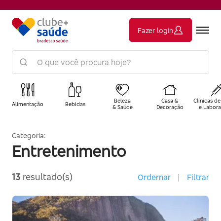
Fazer login
Beleza
Casa &
Clínicas de
Alimentação
Bebidas
& Saúde
Decoração
e Labora
Categoria:
Entretenimento
13
resultado(s)
Ordernar
|
Filtrar