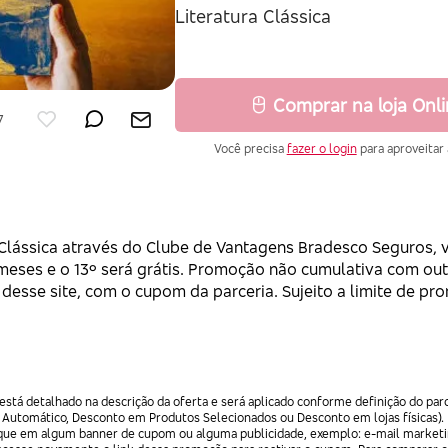
Literatura Clássica
Comprar na loja Onl
7
Você precisa
fazer o login
para aproveitar 
 Clássica através do Clube de Vantagens Bradesco Seguros, 
 meses e o 13º será grátis. Promoção não cumulativa com out
s desse site, com o cupom da parceria. Sujeito a limite de p
stá detalhado na descrição da oferta e será aplicado conforme definição do par
 Automático, Desconto em Produtos Selecionados ou Desconto em lojas físicas).
lique em algum banner de cupom ou alguma publicidade, exemplo: e-mail marketi