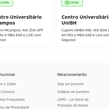
CUPOM
CUPOM
tro Universitário
Centro Universitári
ampos
UniBH
m MCampos: Até 25% OFF
Cupom UNIBH-MG: Até 60% 
ós e MBA EAD e LIVE com
em Pós e MBA EAD e Live co
ros!
Seguros!
itucional
Relacionamento
e o Clube
Seja um parceiro
e Conosco
Indique um parceiro
das Frequentes
LGPD – Lei Geral de
Proteção de Dados
tica de Privacidade