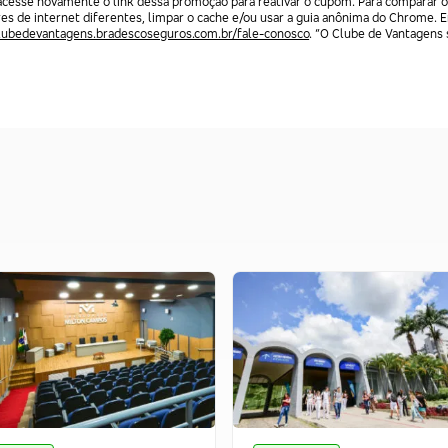
acesse novamente o link dessa promoção para reativar o cupom. Para comparar o
res de internet diferentes, limpar o cache e/ou usar a guia anônima do Chrome. 
clubedevantagens.bradescoseguros.com.br/fale-conosco
. “O Clube de Vantagens s