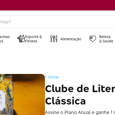
acinas
Esporte &
Beleza
Alimentação
os
Fitness
& Saúde
Voltar
Clube de Lite
Clássica
Assine o Plano Anual e ganhe 1 