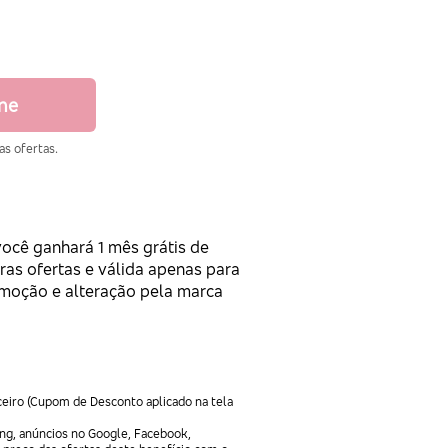
ine
as ofertas.
você ganhará 1 mês grátis de
ras ofertas e válida apenas para
romoção e alteração pela marca
ceiro (Cupom de Desconto aplicado na tela
ng, anúncios no Google, Facebook,