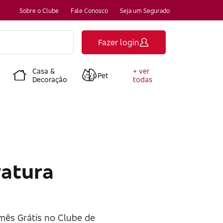
Sobre o Clube
Fale Conosco
Seja um Segurado
Fazer login
Casa &
+ ver
Pet
Decoração
todas
ratura
mês Grátis no Clube de