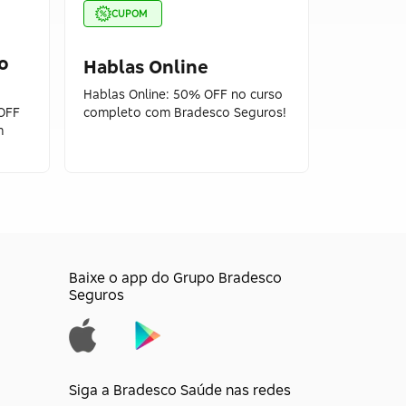
CUPOM
CUPOM
o
Hablas Online
Englis
Hablas Online: 50% OFF no curso
English F
OFF
completo com Bradesco Seguros!
curso com
m
Seguros!
Baixe o app do Grupo Bradesco
Seguros
Siga a Bradesco Saúde nas redes