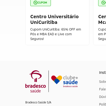
CUPOM
Centro Universitário
Cen
UniCuritiba
Mc
Cupom UniCuritiba: 65% OFF em
Cupo
Pós e MBA EAD e Live com
em P
Seguros!
Segu
Inst
Sobr
Fal
Dúvi
Bradesco Saúde S/A
Polí