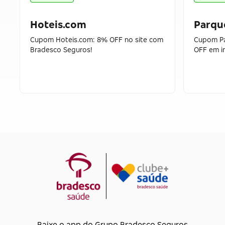
Hoteis.com
Parque
Cupom Hoteis.com: 8% OFF no site com
Cupom Pa
Bradesco Seguros!
OFF em i
Baixe o app do Grupo Bradesco Seguros