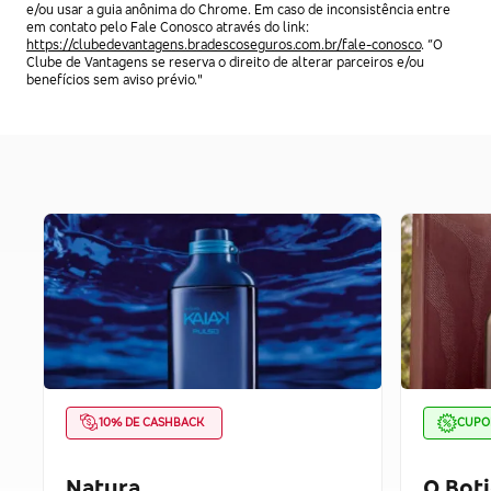
e/ou usar a guia anônima do Chrome. Em caso de inconsistência entre
em contato pelo Fale Conosco através do link:
https://clubedevantagens.bradescoseguros.com.br/fale-conosco
. “O
Clube de Vantagens se reserva o direito de alterar parceiros e/ou
benefícios sem aviso prévio."
10% DE CASHBACK
CUP
Natura
O Boti