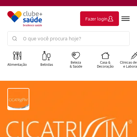
Fazer login
Beleza
Casa &
Clínicas de
Alimentação
Bebidas
& Saúde
Decoração
e Labora