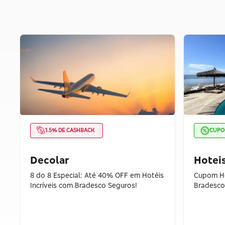
1.5% DE CASHBACK
CUP
Decolar
Hotei
8 do 8 Especial: Até 40% OFF em Hotéis
Cupom Ho
Incríveis com Bradesco Seguros!
Bradesco