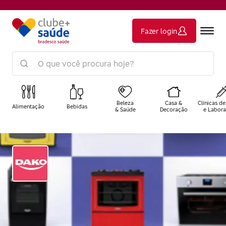
Fazer login
Beleza
Casa &
Clínicas de
Alimentação
Bebidas
& Saúde
Decoração
e Labora