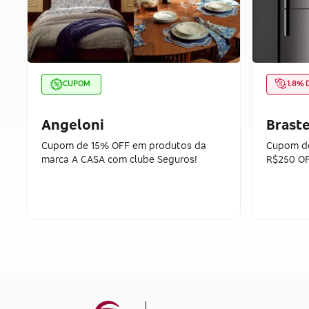
CUPOM
1.8% 
Angeloni
Brast
Cupom de 15% OFF em produtos da
Cupom de
marca A CASA com clube Seguros!
R$250 OF