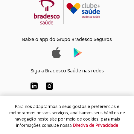
Baixe o app do Grupo Bradesco Seguros
Siga a Bradesco Saúde nas redes
Para nos adaptarmos a seus gostos e preferências e
Para nos adaptarmos a seus gostos e preferências e
Bradesco Saúde S/A
melhorarmos nossos serviços, analisamos seus hábitos de
melhorarmos nossos serviços, analisamos seus hábitos de
CNPJ:
92.693.118/0001-60
navegação neste site por meio de cookies, para mais
navegação neste site por meio de cookies, para mais
Endereço:
Av. Rio de Janeiro, 555 - Caju - Rio de
informações consulte nossa
informações consulte nossa
Diretiva de Privacidade
Diretiva de Privacidade
Janeiro - Rio de Janeiro - CEP: 20.931-675