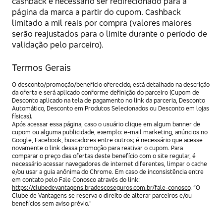
cashback é necessário ser redirecionado para a
página da marca a partir do cupom. Cashback
limitado a mil reais por compra (valores maiores
serão reajustados para o limite durante o período de
validação pelo parceiro).
Termos Gerais
O desconto/promoção/benefício oferecido, está detalhado na descrição
da oferta e será aplicado conforme definição do parceiro (Cupom de
Desconto aplicado na tela de pagamento no link da parceria, Desconto
Automático, Desconto em Produtos Selecionados ou Desconto em lojas
físicas).
Após acessar essa página, caso o usuário clique em algum banner de
cupom ou alguma publicidade, exemplo: e-mail marketing, anúncios no
Google, Facebook, buscadores entre outros; é necessário que acesse
novamente o link dessa promoção para reativar o cupom. Para
comparar o preço das ofertas deste benefício com o site regular, é
necessário acessar navegadores de internet diferentes, limpar o cache
e/ou usar a guia anônima do Chrome. Em caso de inconsistência entre
em contato pelo Fale Conosco através do link:
https://clubedevantagens.bradescoseguros.com.br/fale-conosco
. “O
Clube de Vantagens se reserva o direito de alterar parceiros e/ou
benefícios sem aviso prévio."