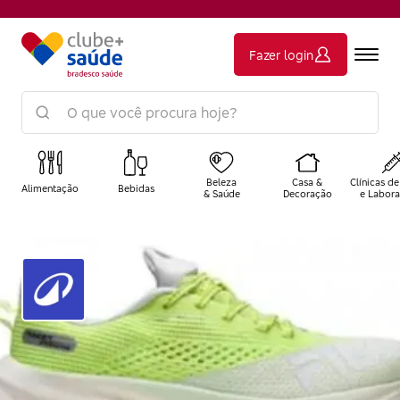
Fazer login
Beleza
Casa &
Clínicas de
Alimentação
Bebidas
& Saúde
Decoração
e Labora