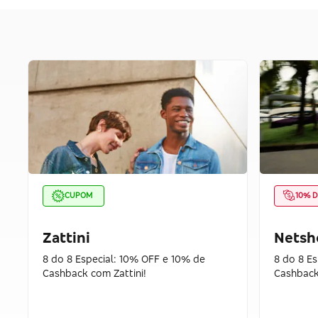
CUPOM
10% D
Zattini
Netsh
8 do 8 Especial: 10% OFF e 10% de
8 do 8 E
Cashback com Zattini!
Cashback