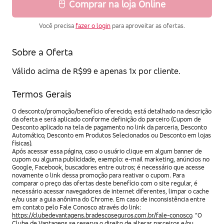
Comprar na loja Online
Você precisa
fazer o login
para aproveitar as ofertas.
Sobre a Oferta
Válido acima de R$99 e apenas 1x por cliente.
Termos Gerais
O desconto/promoção/benefício oferecido, está detalhado na descrição
da oferta e será aplicado conforme definição do parceiro (Cupom de
Desconto aplicado na tela de pagamento no link da parceria, Desconto
Automático, Desconto em Produtos Selecionados ou Desconto em lojas
físicas).
Após acessar essa página, caso o usuário clique em algum banner de
cupom ou alguma publicidade, exemplo: e-mail marketing, anúncios no
Google, Facebook, buscadores entre outros; é necessário que acesse
novamente o link dessa promoção para reativar o cupom. Para
comparar o preço das ofertas deste benefício com o site regular, é
necessário acessar navegadores de internet diferentes, limpar o cache
e/ou usar a guia anônima do Chrome. Em caso de inconsistência entre
em contato pelo Fale Conosco através do link:
https://clubedevantagens.bradescoseguros.com.br/fale-conosco
. “O
Clube de Vantagens se reserva o direito de alterar parceiros e/ou