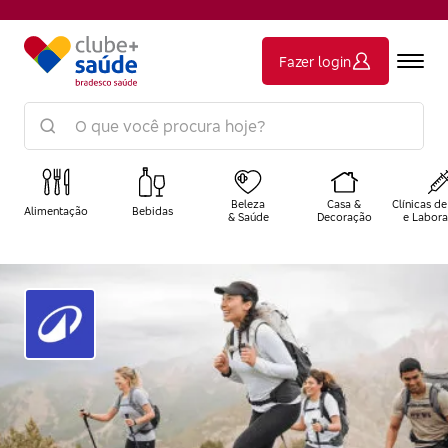
Fazer login
Beleza
Casa &
Clínicas de
Alimentação
Bebidas
& Saúde
Decoração
e Labora