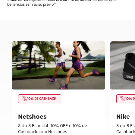
benefícios sem aviso prévio."
10% DE CASHBACK
10% D
Netshoes
Nike
8 do 8 Especial: 10% OFF e 10% de
8 do 8 E
Cashback com Netshoes.
Cashback