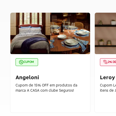
CUPOM
2% D
Angeloni
Leroy
Cupom de 15% OFF em produtos da
Cupom Le
marca A CASA com clube Seguros!
itens de 