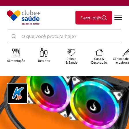
Fazer login
Beleza
Casa &
Clínicas de
Alimentação
Bebidas
& Saúde
Decoração
e Labora