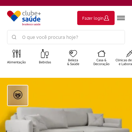
Fazer login
Beleza
Casa &
Clínicas de
Alimentação
Bebidas
& Saúde
Decoração
e Labora