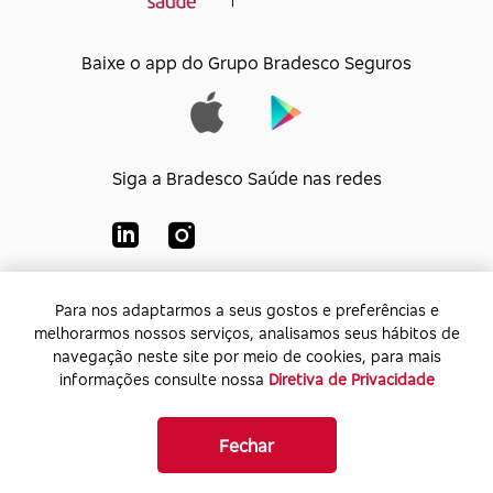
Baixe o app do Grupo Bradesco Seguros
Siga a Bradesco Saúde nas redes
Para nos adaptarmos a seus gostos e preferências e
Para nos adaptarmos a seus gostos e preferências e
Bradesco Saúde S/A
melhorarmos nossos serviços, analisamos seus hábitos de
melhorarmos nossos serviços, analisamos seus hábitos de
CNPJ:
92.693.118/0001-60
navegação neste site por meio de cookies, para mais
navegação neste site por meio de cookies, para mais
Endereço:
Av. Rio de Janeiro, 555 - Caju - Rio de
informações consulte nossa
informações consulte nossa
Diretiva de Privacidade
Diretiva de Privacidade
Janeiro - Rio de Janeiro - CEP: 20.931-675
Fechar
Fechar
Bradesco Seguros 2026. Todos os direitos reservados.