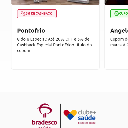
3% DE CASHBACK
CUP
Pontofrio
Angel
8 do 8 Especial: Até 20% OFF e 3% de
Cupom de
Cashback Especial PontoFrioo título do
marca A 
cupom