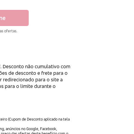
ine
as ofertas.
PF. Desconto não cumulativo com
ções de desconto e frete para o
r redirecionado para o site a
s para o limite durante o
ceiro (Cupom de Desconto aplicado na tela
ng, anúncios no Google, Facebook,
 preço das ofertas deste benefício com o