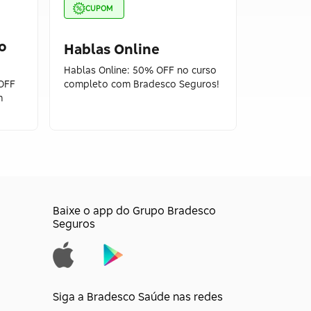
CUPOM
CUPOM
o
Hablas Online
Englis
Hablas Online: 50% OFF no curso
English F
OFF
completo com Bradesco Seguros!
curso com
m
Seguros!
Baixe o app do Grupo Bradesco
Seguros
Siga a Bradesco Saúde nas redes