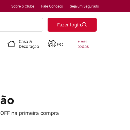
Sobre o Clube
Fale Conosco
Seja um Segurado
Fazer login
Casa &
+ ver
Pet
Decoração
todas
ção
OFF na primeira compra