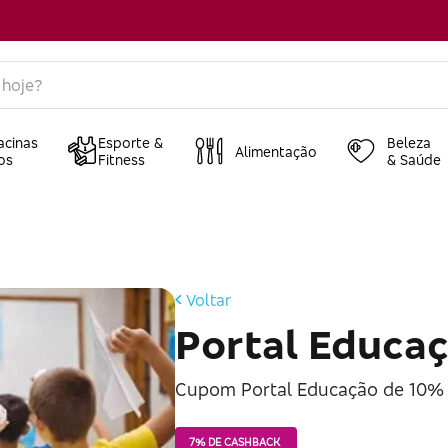
acinas
Esporte &
Beleza
Alimentação
os
Fitness
& Saúde
Voltar
Portal Educa
Cupom Portal Educação de 10% 
7% DE CASHBACK