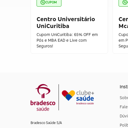
CUPOM
Centro Universitário
Cen
UniCuritiba
Mc
Cupom UniCuritiba: 65% OFF em
Cupo
Pós e MBA EAD e Live com
em P
Seguros!
Segu
Inst
Sobr
Fal
Dúvi
Bradesco Saúde S/A
Polí