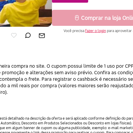
Comprar na loja Onl
Você precisa
fazer o login
para aproveitar 
eira compra no site. O cupom possui limite de 1 uso por C
 de promoção e alterações sem aviso prévio. Confira as condi
contempla o frete. Para registrar o cashback é necessário se
do a mil reais por compra (valores maiores serão reajustado
ro).
stá detalhado na descrição da oferta e será aplicado conforme definição do par
 Automático, Desconto em Produtos Selecionados ou Desconto em lojas físicas).
lique em algum banner de cupom ou alguma publicidade, exemplo: e-mail marketi
acesse novamente o link dessa promoção para reativar o cupom. Para comparar o