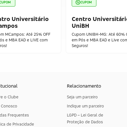
CUPOM
CUPOM
tro Universitário
Centro Universitári
ampos
UniBH
m MCampos: Até 25% OFF
Cupom UNIBH-MG: Até 60% 
ós e MBA EAD e LIVE com
em Pós e MBA EAD e Live co
ros!
Seguros!
itucional
Relacionamento
e o Clube
Seja um parceiro
e Conosco
Indique um parceiro
das Frequentes
LGPD – Lei Geral de
Proteção de Dados
tica de Privacidade