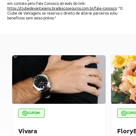
em contato pelo Fale Conosco através do link:
https://clubedevantagens.bradescoseguros.com.br/fale-conosco
. “O
Clube de Vantagens se reserva o direito de alterar parceiros e/ou
benefícios sem aviso prévio."
CUPOM
CUP
Vivara
FloryB