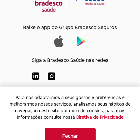
Baixe o app do Grupo Bradesco Seguros
Siga a Bradesco Saúde nas redes
Para nos adaptarmos a seus gostos e preferências e
Para nos adaptarmos a seus gostos e preferências e
Bradesco Saúde S/A
melhorarmos nossos serviços, analisamos seus hábitos de
melhorarmos nossos serviços, analisamos seus hábitos de
CNPJ:
92.693.118/0001-60
navegação neste site por meio de cookies, para mais
navegação neste site por meio de cookies, para mais
Endereço:
Av. Rio de Janeiro, 555 - Caju - Rio de
informações consulte nossa
informações consulte nossa
Diretiva de Privacidade
Diretiva de Privacidade
Janeiro - Rio de Janeiro - CEP: 20.931-675
Fechar
Fechar