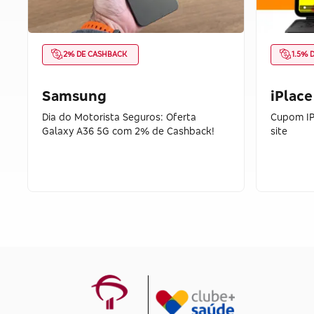
2% DE CASHBACK
1.5% 
Samsung
iPlace
Dia do Motorista Seguros: Oferta
Cupom IP
Galaxy A36 5G com 2% de Cashback!
site