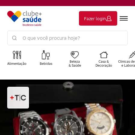
Fazer login
Beleza
Casa &
Clínicas de
Alimentação
Bebidas
& Saúde
Decoração
e Labora