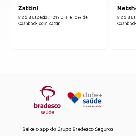
Zattini
Netsh
8 do 8 Especial: 10% OFF e 10% de
8 do 8 E
Cashback com Zattini!
Cashback
Baixe o app do Grupo Bradesco Seguros