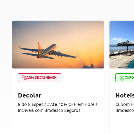
1.5% DE CASHBACK
CUP
Decolar
Hotei
8 do 8 Especial: Até 40% OFF em Hotéis
Cupom Ho
Incríveis com Bradesco Seguros!
Bradesco