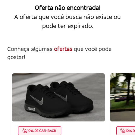
Oferta não encontrada!
A oferta que você busca não existe ou
pode ter expirado.
Conheça algumas
ofertas
que você pode
gostar!
10% DE CASHBACK
10% D