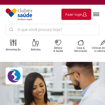
Fazer login
Beleza
Casa &
Clínicas de
Alimentação
Bebidas
& Saúde
Decoração
e Labora