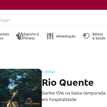
acinas
Esporte &
Beleza
Alimentação
os
Fitness
& Saúde
Voltar
Rio Quente
Ganhe 15% na baixa temporada 
em hospitalidade