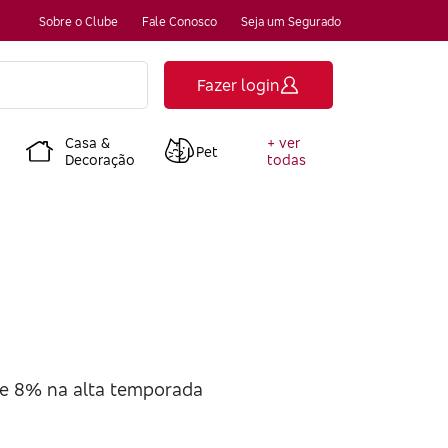
Sobre o Clube
Fale Conosco
Seja um Segurado
Fazer login
Casa &
+ ver
Pet
Decoração
todas
e 8% na alta temporada