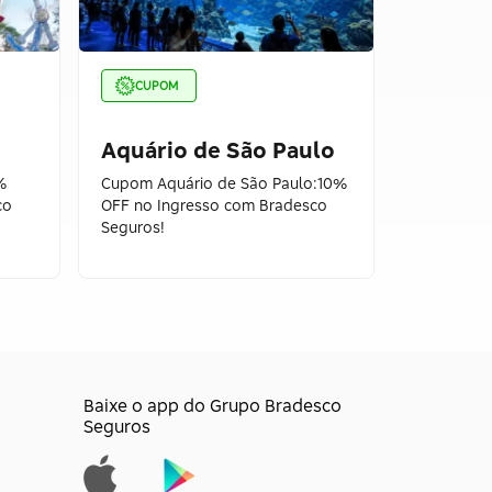
CUPOM
CUPOM
Aquário de São Paulo
Caraco
%
Cupom Aquário de São Paulo:10%
Cupom Ald
co
OFF no Ingresso com Bradesco
OFF em Pr
Seguros!
Baixe o app do Grupo Bradesco
Seguros