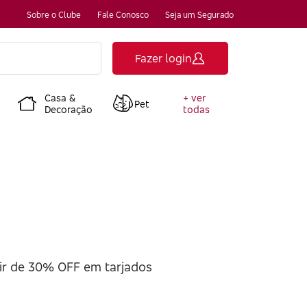
Sobre o Clube
Fale Conosco
Seja um Segurado
Fazer login
Casa &
+ ver
Pet
Decoração
todas
ir de 30% OFF em tarjados