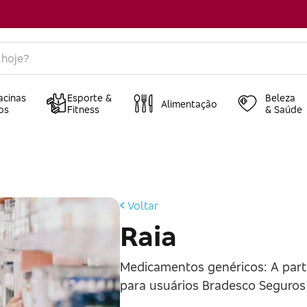
acinas
Esporte &
Beleza
Alimentação
os
Fitness
& Saúde
Voltar
Raia
Medicamentos genéricos: A part
para usuários Bradesco Seguros