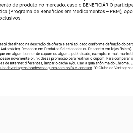
to de produto no mercado, caso o BENEFICIÁRIO particip
êutica (Programa de Benefícios em Medicamentos – PBM), op
xclusivos.
stá detalhado na descrição da oferta e será aplicado conforme definição do par
 Automático, Desconto em Produtos Selecionados ou Desconto em lojas físicas).
lique em algum banner de cupom ou alguma publicidade, exemplo: e-mail marketi
acesse novamente o link dessa promoção para reativar o cupom. Para comparar o
res de internet diferentes, limpar o cache e/ou usar a guia anônima do Chrome. 
clubedevantagens.bradescoseguros.com.br/fale-conosco
. “O Clube de Vantagens s