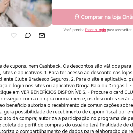
Comprar na loja Onl
Você precisa
fazer o login
para aproveitar 
6
e de cupons, nem Cashback. Os descontos são válidos para t
s, sites e aplicativos. 1. Para ter acesso ao desconto nas lojas
cliente Clube Bradesco Seguros. 2. Para o site e aplicativo, 
aça o login nos sites ou aplicativo Droga Raia ou Drogasil. -
clique em VER BENEFÍCIOS DISPONÍVEIS. - Procure o card C
ó prosseguir com a compra normalmente, os descontos serão
 ao benefício autoriza o recebimento de comunicações sobr
s; gera possibilidade de recebimento de cupom fiscal por e
 ato da compra; autoriza a participação no programa de p
 coleta do perfil de compras do usuário terá finalidade de d
 autoriza o compartilhamento de dados para elaboração de rel