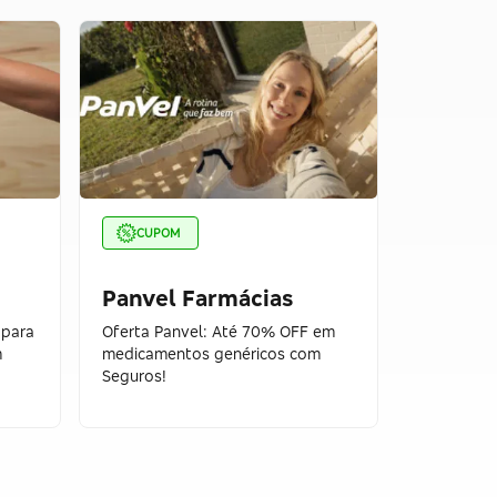
CUPOM
CUPOM
Panvel Farmácias
Panvel
 para
Oferta Panvel: Até 70% OFF em
Desconto 
m
medicamentos genéricos com
medicamen
Seguros!
Seguros!