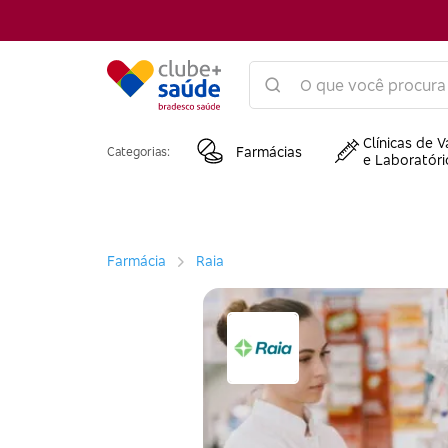
Clínicas de V
Farmácias
Categorias:
e Laboratóri
Farmácia
Raia