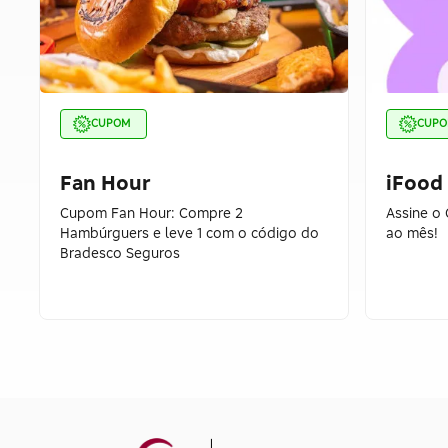
CUPOM
CUP
Fan Hour
iFood
Cupom Fan Hour: Compre 2
Assine o 
Hambúrguers e leve 1 com o código do
ao mês!
Bradesco Seguros