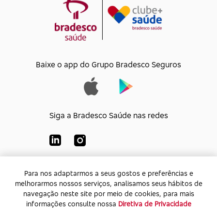
Baixe o app do Grupo Bradesco Seguros
Siga a Bradesco Saúde nas redes
Para nos adaptarmos a seus gostos e preferências e
Para nos adaptarmos a seus gostos e preferências e
Bradesco Saúde S/A
melhorarmos nossos serviços, analisamos seus hábitos de
melhorarmos nossos serviços, analisamos seus hábitos de
CNPJ:
92.693.118/0001-60
navegação neste site por meio de cookies, para mais
navegação neste site por meio de cookies, para mais
Endereço:
Av. Rio de Janeiro, 555 - Caju - Rio de
informações consulte nossa
informações consulte nossa
Diretiva de Privacidade
Diretiva de Privacidade
Janeiro - Rio de Janeiro - CEP: 20.931-675