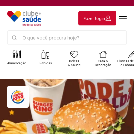
Fazer login
Beleza
Casa &
Clínicas de
Alimentação
Bebidas
& Saúde
Decoração
e Labora