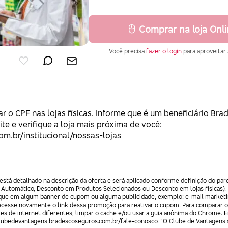
Comprar na loja Onl
Você precisa
fazer o login
para aproveitar 
r o CPF nas lojas físicas. Informe que é um beneficiário Bra
te e verifique a loja mais próxima de você:
m.br/institucional/nossas-lojas
stá detalhado na descrição da oferta e será aplicado conforme definição do par
 Automático, Desconto em Produtos Selecionados ou Desconto em lojas físicas).
lique em algum banner de cupom ou alguma publicidade, exemplo: e-mail marketi
acesse novamente o link dessa promoção para reativar o cupom. Para comparar o
res de internet diferentes, limpar o cache e/ou usar a guia anônima do Chrome. 
clubedevantagens.bradescoseguros.com.br/fale-conosco
. “O Clube de Vantagens s