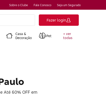
Sobre o Clube
Fale Conosco
Seja um Segurado
Fazer login
Casa &
+ ver
Pet
Decoração
todas
Paulo
de Até 60% OFF em