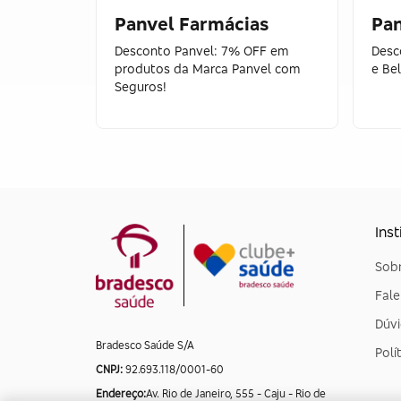
Panvel Farmácias
Pan
Desconto Panvel: 7% OFF em
Desc
produtos da Marca Panvel com
e Be
Seguros!
Inst
Sobr
Fal
Dúvi
Bradesco Saúde S/A
Polí
CNPJ:
92.693.118/0001-60
Endereço:
Av. Rio de Janeiro, 555 - Caju - Rio de