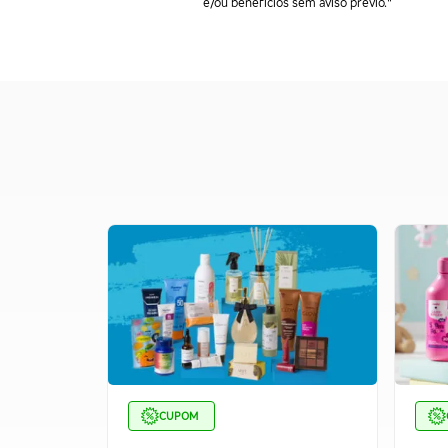
e/ou benefícios sem aviso prévio."
CUPOM