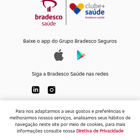
Baixe o app do Grupo Bradesco Seguros
Siga a Bradesco Saúde nas redes
Para nos adaptarmos a seus gostos e preferências e
Para nos adaptarmos a seus gostos e preferências e
Bradesco Saúde S/A
melhorarmos nossos serviços, analisamos seus hábitos de
melhorarmos nossos serviços, analisamos seus hábitos de
CNPJ:
92.693.118/0001-60
navegação neste site por meio de cookies, para mais
navegação neste site por meio de cookies, para mais
Endereço:
Av. Rio de Janeiro, 555 - Caju - Rio de
informações consulte nossa
informações consulte nossa
Diretiva de Privacidade
Diretiva de Privacidade
Janeiro - Rio de Janeiro - CEP: 20.931-675