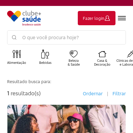
Fazer login
Beleza
Casa &
Clínicas de
Alimentação
Bebidas
& Saúde
Decoração
e Labora
Resultado busca para:
1
resultado(s)
Ordernar
|
Filtrar