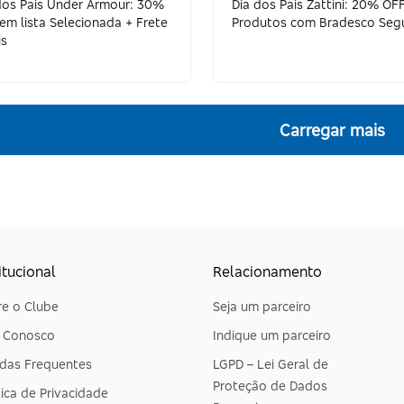
dos Pais Under Armour: 30%
Dia dos Pais Zattini: 20% OF
em lista Selecionada + Frete
Produtos com Bradesco Seg
is
Carregar mais
itucional
Relacionamento
e o Clube
Seja um parceiro
e Conosco
Indique um parceiro
das Frequentes
LGPD – Lei Geral de
Proteção de Dados
tica de Privacidade