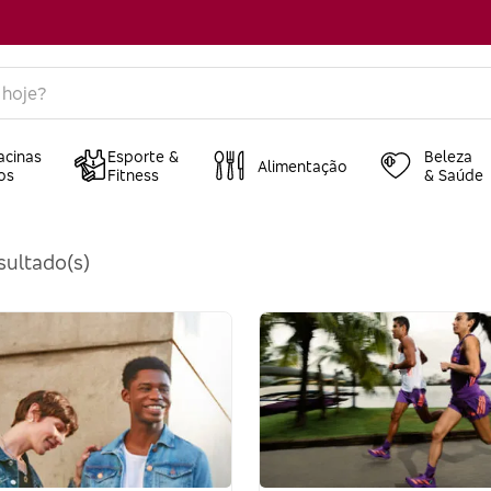
acinas
Esporte &
Beleza
Alimentação
os
Fitness
& Saúde
sultado(s)