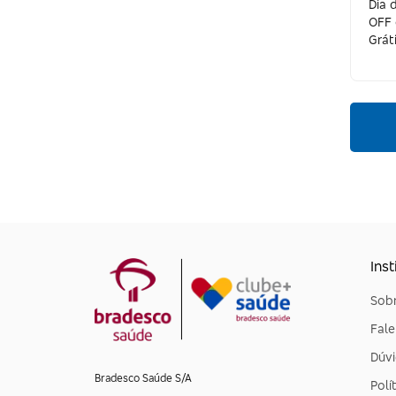
Dia 
OFF 
Speedo
Grát
Outlet360
Pegada
New Era
She Lingerie
Aéropostale
Diesel
Inst
Cotton On
Sobr
Anjuss
Fal
Capodarte
Dúvi
Bradesco Saúde S/A
Giuseppe Zanotti
Polí