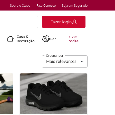
Sobre o Clube
Fale Conosco
Seja um Segurado
Fazer login
Casa &
+ ver
Pet
Decoração
todas
Ordenar por