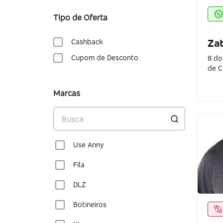
Tipo de Oferta
Zat
Cashback
Cupom de Desconto
8 do
de C
Marcas
Use Anny
Fila
DLZ
Botineiros