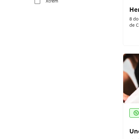
Xtrem
He
Havaianas
8 do
de C
Ellus
GrandVision by Fototica
Oscar Calçados
Nike
UVLINE
Camisaria Colombo
Tanara Brasil
Skeptic
Lez a Lez
Un
Lojas Pompeia